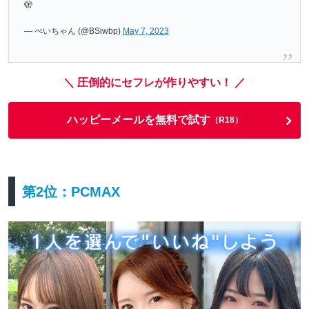
🫣
— ぺいちゃん (@BSiwbp)
May 7, 2023
＼ 圧倒的にセフレが作りやすい！ ／
ハッピーメールを無料で試す
（R18）
第2位：PCMAX