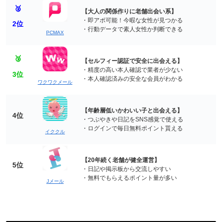
🥈
【大人の関係作りに老舗出会い系】
・即アポ可能！今暇な女性が見つかる
2位
・行動データで素人女性か判断できる
PCMAX
🥉
【セルフィー認証で安全に出会える】
・精度の高い本人確認で業者が少ない
3位
・本人確認済みの安全な会員がわかる
ワクワクメール
【年齢層低いかわいい子と出会える】
4位
・つぶやきや日記をSNS感覚で使える
・ログインで毎日無料ポイント貰える
イククル
【20年続く老舗が健全運営】
5位
・日記や掲示板から交流しやすい
・無料でもらえるポイント量が多い
Jメール