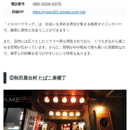
080-3328-6370
電話番号
詳細HP
https://yyqwc921.wixsite.com/-site
「イエローフラッグ」は、出会いを求める男女が集まる相席ダイニングバー
で、確実に異性と出会うことができます！
また、店内には広々としたソファー席も用意されており、くつろぎながら過ご
せる空間が広がっています。さらに、照明がやや暗めで落ち着いた雰囲気なの
で、相手との距離を近づけやすいという特長もあります。
②秋田屋台村 たばこ座横丁