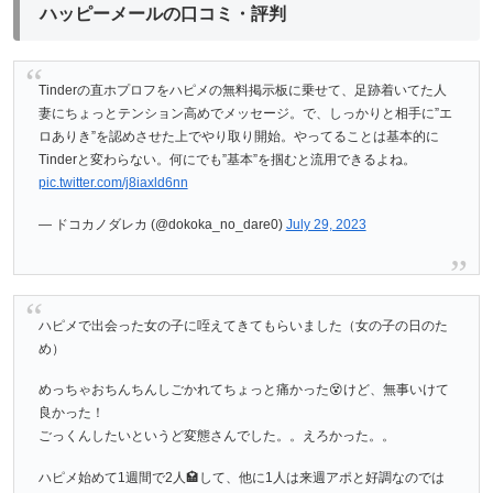
ハッピーメールの口コミ・評判
Tinderの直ホプロフをハピメの無料掲示板に乗せて、足跡着いてた人
妻にちょっとテンション高めでメッセージ。で、しっかりと相手に”エ
ロありき”を認めさせた上でやり取り開始。やってることは基本的に
Tinderと変わらない。何にでも”基本”を掴むと流用できるよね。
pic.twitter.com/j8iaxld6nn
— ドコカノダレカ (@dokoka_no_dare0)
July 29, 2023
ハピメで出会った女の子に咥えてきてもらいました（女の子の日のた
め）
めっちゃおちんちんしごかれてちょっと痛かった😵けど、無事いけて
良かった！
ごっくんしたいというど変態さんでした。。えろかった。。
ハピメ始めて1週間で2人🏩して、他に1人は来週アポと好調なのでは