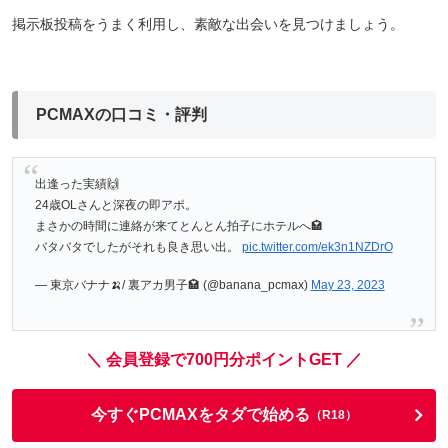
掲示板投稿をうまく利用し、素敵な出会いを見つけましょう。
PCMAXの口コミ・評判
出逢った実績🙌
24歳OLさんと深夜の即アポ。
まさかの時間に連絡が来てとんとん拍子にホテルへ🏩
バタバタでしたがそれも良き思い出。
pic.twitter.com/ek3n1NZDrO
— 東京バナナ🍌/ 裏アカ男子🏩 (@banana_pcmax)
May 23, 2023
＼ 会員登録で700円分ポイントGET ／
今すぐPCMAXをタダで始める
（R18）