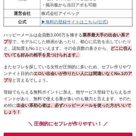
・掲示板から当日アポも可能
運営会社
株式会社アイベック
公式
▶無料の登録サイトはこちら(公式)
ハッピーメールは会員数3,000万を擁する
業界最大手の出会い系ア
プリ
で、モデルにした映画があったり、都心に広告を出していたり
と、認知度もNo.1といえます。その
会員数の多さから、
どこに住ん
でいても好みの相手を見つけられます
。
またセフレを探している女性が圧倒的に多いため、セフレ作りやワ
ンナイト目的の
エロい出会いが作りたい人には間違いなくNo.1のア
プリ
と言えるでしょう。
登録でもらえる無料ポイントに加え、他サービス登録でもらえるポ
イントがあり、無料で使える量が多いのも魅力と言えます。そのた
め特に
出会い系初心者は、必ずハッピーメールを使った方がいいで
しょう！
＼ 圧倒的にセフレが作りやすい！ ／